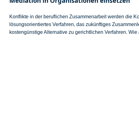
Mediation in Organisationen einsetzen
Konflikte in der beruflichen Zusammenarbeit werden die K
lösungsorientiertes Verfahren, das zukünftiges Zusammenle
kostengünstige Alternative zu gerichtlichen Verfahren. Wie
Durch § 2 Mediationsgesetz begründet, soll der Mediator s
Mediationsverfahrens“ verstehen. Der klarste Weg dafür is
jeder Mediation für die Konfliktparteien. Doch bevor es sowei
Damit erhalten Sie hier bereits eine wichtige Orientierungsh
Die Struktur gründet sich aus den Phasen der Mediation u
Themensammlung „
Wiki 2 Yes
“ des Verbandes integrierte M
Der Ablauf einer Mediation – Di
Wieviele Phasen gibt es? Manch Mediator sagt ‚vier‘ ander
Gerahmt wird das durch eine Vorphase für Auftragsklärung 