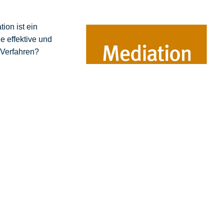
ion ist ein
e effektive und
 Verfahren?
und den Ablauf des
n. Das mache ich bei
en Struktur halte.
sende
Mediator Ralf Hasford
g – Konflikterhellung – Lösungsoptionen – Vereinbarung.
 und Verbesserung der Ergebnisse nach ca. drei Monaten.