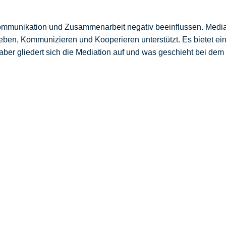
ommunikation und Zusammenarbeit negativ beeinflussen. Mediat
ben, Kommunizieren und Kooperieren unterstützt. Es bietet ein
 aber gliedert sich die Mediation auf und was geschieht bei dem
ich zunächst vergewissern, dass die Parteien „die Grundsätze 
t es, die Grundsätze und den Ablauf er Mediation zu beschreibe
t ist, skizziere ich Ihnen, wie ich mich als Mediator an eine fest
ilfe.
nd der dahinter verborgenen Logik. Siehe dazu auch die umfas
ediation, in dem ich Mitglied bin.
e fünf Phasen der Mediation
e ’sieben‘ … es sind fünf Phasen: Einstieg –Sichtweisenklärun
/ Vorgespräche sowie ggf. durch ein Follow up – zur Kontrolle