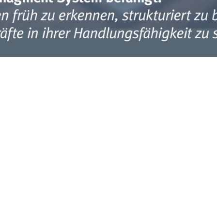
n: Zusammenarbeit stärken, Führung en
zt Unternehmen, Verwaltungen und Agenturen dabei, Spannunge
n Konflikte kosten Zeit, Vertrauen und Leistung – vor allem dan
weniger Unterschied, sondern me
rschiede in Teams sind normal, doch die Konfliktursachen sind üb