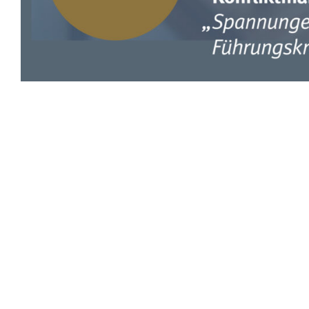
Konfliktmanagement-System aufbaue
1. April 2026
von
Ralf Hasford
Ein gut aufgebautes Konfliktmanagement-System unterstüt
Führungskräfte in ihrer Handlungsfähigkeit zu stärken. Den
Zusammenarbeit braucht nicht 
In meiner Berufstätigkeit ist mir eins klar geworden – Unte