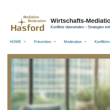
Zum
Inhalt
springen
Wirtschafts-Mediatio
Konflikte überwinden – Strategien ent
HOME
Prävention
Moderation
Konfliktm