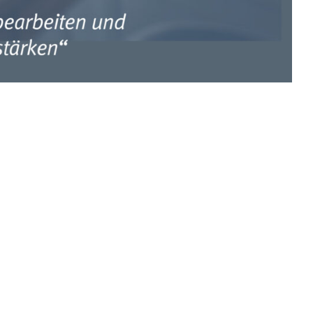
tlasten, Leistung sichern
n früh zu erkennen, klar zu bearbeiten und
n, wenn sie zu spät erkannt oder zu lange vertagt werden.
hr Klarheit im Umgang damit
erall die gleichen.