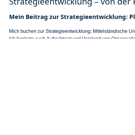
Strategieentwicklung – von der
Mein Beitrag zur Strategieentwicklung: 
Mich buchen zur
Strategieentwicklung
: Mittelständische 
Ich begleite auch Aufsichtsrat und Vorstand von Organisatio
Ingenieurbüros. Zu meinen Kunden gehören ebenfalls Hoch
Meine Leistung, auf die sich verlassen kö
Vorgespräch
Klausur / Strategie-Workshop planen, Agenda erstel
Klausur / Workshop erfolgreich leiten und moderiere
Diskussionen zielführend moderieren, erreichbare Zi
Zielbilder verankern, Ergebnisse sichern, Foto- und 
Nachgespräch und ggf. Follow-up planen
optional: Umsetzung begleiten, Unterstützung der i