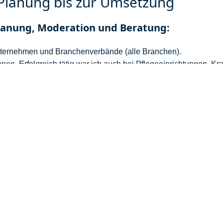
 Planung bis zur Umsetzung
Planung, Moderation und Beratung:
Unternehmen und Branchenverbände (alle Branchen).
nen. Erfolgreich tätig war ich auch bei Pflegeeinrichtungen, Kra
schulen, öffentliche Verwaltung und Bundesämter.
nnen:
len, geeignete Methoden vorstellen
n
ele festlegen, belastbare Aufgaben ableiten, aussagekräftige In
Excel Protokoll erstellen
nternen Kommunikation, Konflikte lösen