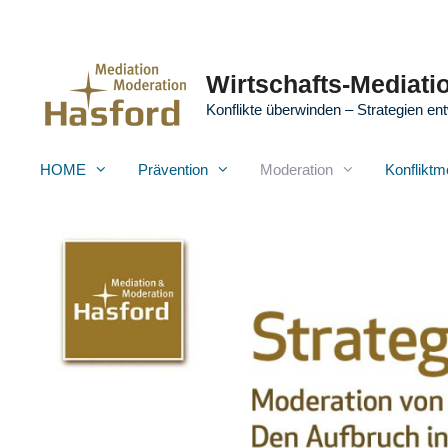
Zum
Inhalt
springen
Wirtschafts-Mediatio
Konflikte überwinden – Strategien ent
HOME
Prävention
Moderation
Konfliktm