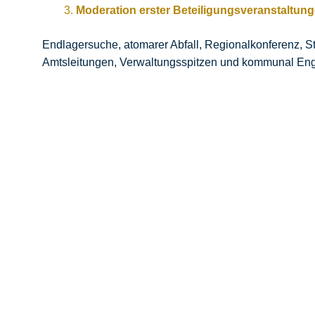
Moderation erster Beteiligungsveranstaltun
Endlagersuche, atomarer Abfall, Regionalkonferenz, 
Amtsleitungen, Verwaltungsspitzen und kommunal Enga
Beteiligung braucht Struktur –
Fakten verstehen – Region stärken.
Wenn eine Region in den Fokus der Endlagersuche rückt, ent
Moderation der ersten Veranstaltungen, der geübte Umgan
miteinander.
Damit Verwaltungen sicher und strukturiert handeln können