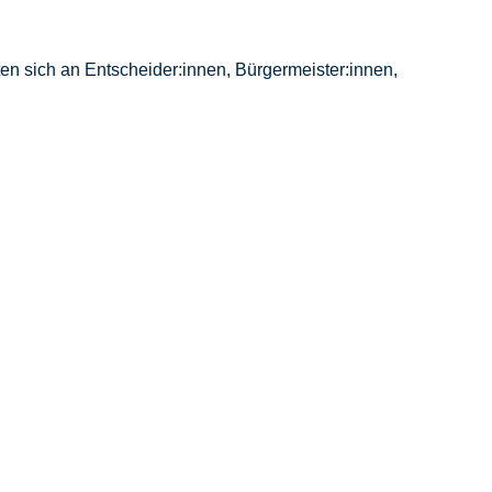
hten sich an Entscheider:innen, Bürgermeister:innen,
n und Regionalkonferenzen
neller Prozessführung. Die richtige Art einzuladen, die
n, Dialogfähigkeit und den zukünftigen Umgang
en und Beteiligungsformate
.