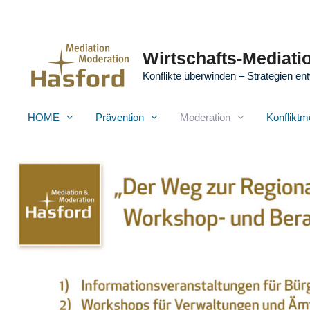
Zum
Inhalt
springen
Wirtschafts-Mediatio
Konflikte überwinden – Strategien ent
HOME
Prävention
Moderation
Konfliktm