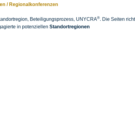
gen / Regionalkonferenzen
®
Standortregion, Beteiligungsprozess, UNYCRA
. Die Seiten ric
gierte in potenziellen
Standortregionen
 Moderation erster Veranstaltunge
steht sofort hoher Bedarf an Moderation, Struktur und professio
g mit den Bürgerinnen und Bürgern der Region prägen Vertraue
, bietet Ralf Hasford
fachlich fundierte Moderationsleistung