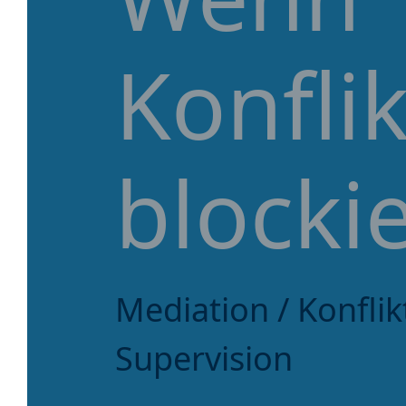
Konfli
blocki
Mediation / Konfli
Supervision