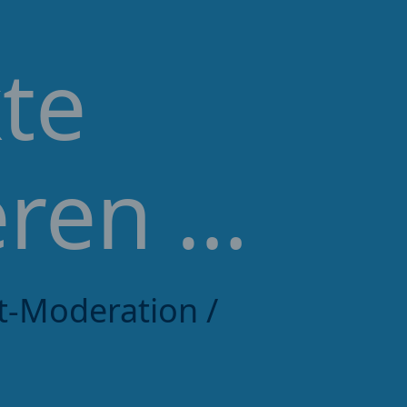
kte
eren …
kt-Moderation /