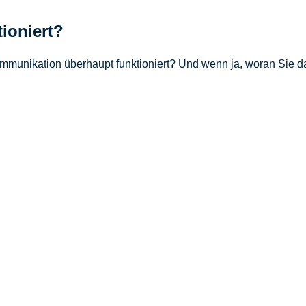
ioniert?
mmunikation überhaupt funktioniert? Und wenn ja, woran Sie 
es Unternehmens / der Organisation ist die interne Kommunikatio
sen, Ergebnisse sowie Nachfragen möglich sein – das alles ist
e der Arbeitsplanung. Was noch dazu kommt, ist der soziale A
rachen zur Kommunikation und damit auch zur Zusammenarbeit g
ationskanäle
shang, Ansprache, E-Mail, Intranet, Messenger Dienste, Faceb
Austausch von Informationen und dem collaborativen Arbeiten … 
Doch auch der
Flurfunk
und die
Küchengespräche
sind bei der 
 positiv in die Arbeit einbindet. Wichtig ist es herauszufinden, 