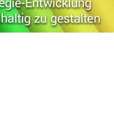
Strategieentwicklung
abei können sie eine große Herausforderung darstellen.
 zu planen und durchzuführen.
ntwicklung
en.