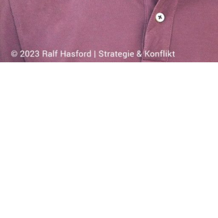
Ralf Hasford: Moderation eines Stra
Moderation eines Strategie Workshop / Strategieentwicklu
Strategie Workshops sind ein entscheidender Bestandteil 
Unser Experte Ralf Hasford steht Ihnen als erfahrener Mod
Moderation eines Strategie Wor
Die Moderation von Strategie Workshops gliedert sich in 