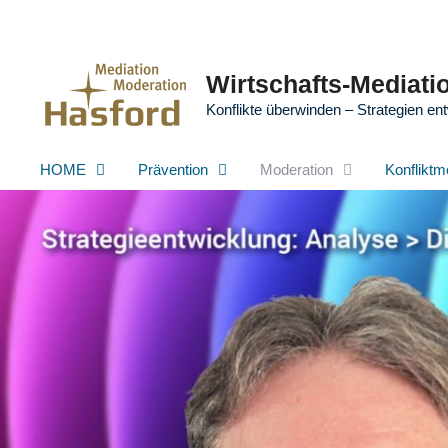
Zum
Inhalt
springen
Wirtschafts-Mediatio
Konflikte überwinden – Strategien ent
HOME
Prävention
Moderation
Konfliktm