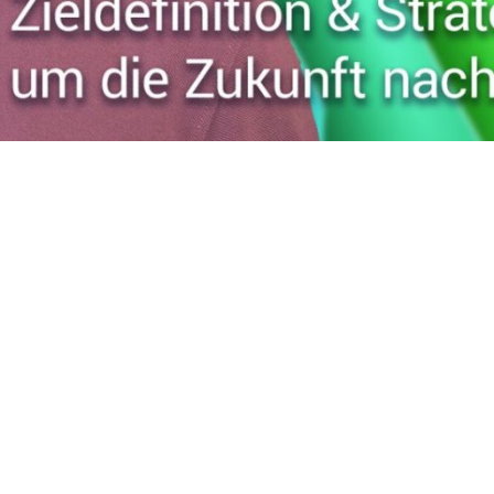
tegie Workshop – Ihr Weg zu effektiver 
ng: Analyse > Diskussion > Ziele > Aufgaben > Umsetzung
bei der Ausrichtung und Weiterentwicklung von Unternehmen. D
erator zur Seite, um Ihren nächsten Strategie Workshop optimal
kshop: Der Prozess der Strategiee
verschiedene Phasen, welche im Folgenden näher erläutert werd