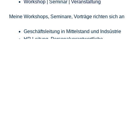
Workshop
| Seminar |
Veranstaltung
Meine Workshops, Seminare, Vorträge richten sich an
Geschäftsleitung in Mittelstand und Indsústrie
HR Leitung, Personalverantwortliche
Einkauf, Entwicklung, Sales und Marketing
IT-Consultant, IKT / ITK Anbieter und Dienstleister
Marken- und Grafik Agenturen
Anwender von Mittelstand 4.0 / Industrie 4.0 Techno
Ministerien und Behörden
EINE KOSTENLOSE TELEFONISCHE BERATUNG VER