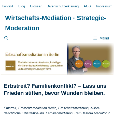
Zum
Kontakt
Blog
Glossar
Datenschutzerklärung
AGB
Impressum
Inhalt
springen
Wirtschafts-Mediation · Strategie-
Moderation
Menü
Erbstreit? Familienkonflikt? – Lass uns
Frieden stiften, bevor Wunden bleiben.
Erbstreit
,
Erbrechts­mediation Berlin, Erbschafts­mediation, außer­
gerichtliche Erb­streit­lösung, Familien­mediation, Ralf
Hasford
Mediator in