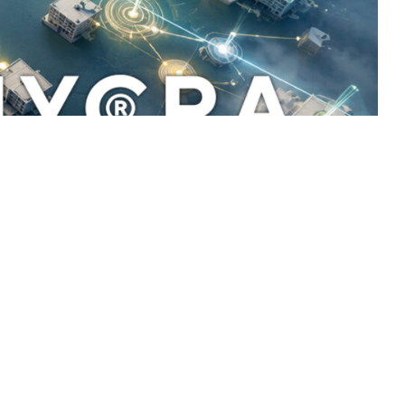
ie Wertschöpfung an den Schnittstellen von
r einen Rahmen vor, der Zusammenarbeit messbar macht
.
ion
,
Unternehmenskommunikation
,
Unternehmensstrategie
,
Workshop
,
Zusammenarbeit