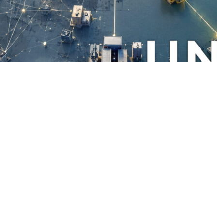
entscheidenden Managementaufgabe. Ralf Hasford beschreibt, w
isch gestaltet werden muss. Mit dem UNYCRA®-Modell stellt e
ompetenz für nachhaltigen unternehmerischen Erfolg entwickelt
kräfte entwickeln
,
Intervention
,
Klausur
,
Managementmodell
,
Supervis
ote
,
Kompetenz
,
Managementaufgabe
,
Managementmodell
,
UNYCRA
,