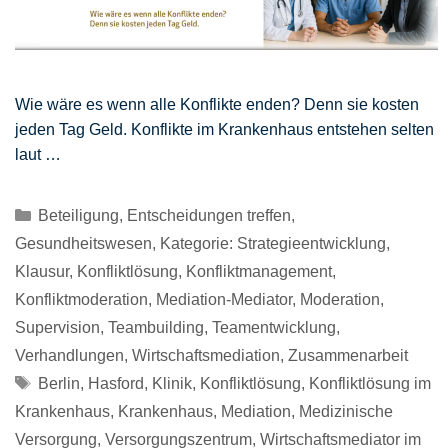
Wie wäre es wenn alle Konflikte enden? Denn sie kosten
jeden Tag Geld. Konflikte im Krankenhaus entstehen selten
laut …
Kategorien
Beteiligung
,
Entscheidungen treffen
,
Gesundheitswesen
,
Kategorie: Strategieentwicklung
,
Klausur
,
Konfliktlösung
,
Konfliktmanagement
,
Konfliktmoderation
,
Mediation-Mediator
,
Moderation
,
Supervision
,
Teambuilding
,
Teamentwicklung
,
Verhandlungen
,
Wirtschaftsmediation
,
Zusammenarbeit
Schlagwörter
Berlin
,
Hasford
,
Klinik
,
Konfliktlösung
,
Konfliktlösung im
Krankenhaus
,
Krankenhaus
,
Mediation
,
Medizinische
Versorgung
,
Versorgungszentrum
,
Wirtschaftsmediator im