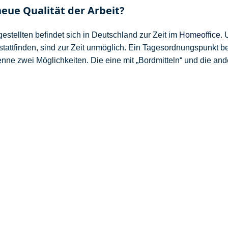
eue Qualität der Arbeit?
estellten befindet sich in Deutschland zur Zeit im
Homeoffice
. 
t stattfinden, sind zur Zeit unmöglich. Ein Tagesordnungspunk
ne zwei Möglichkeiten. Die eine mit „Bordmitteln“ und die ande
ung. Sie wird von ‚Betroffenen aus der gleichgestellten Ebene‘ se
 Die andere heißt Supervision und wird durch eine externe Pers
en und Aufgabenmanagement anpassen
tion