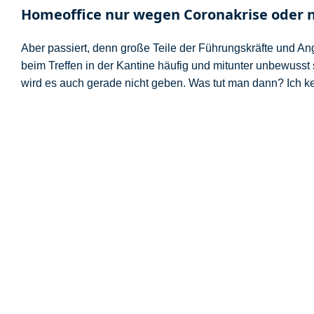
Homeoffice nur wegen Coronakrise oder n
Aber passiert, denn große Teile der Führungskräfte und Ang
beim Treffen in der Kantine häufig und mitunter unbewuss
wird es auch gerade nicht geben. Was tut man dann? Ich ken
Eine Möglichkeit ist die Intervision – eine kollegiale Berat
ein Thema ein, alle unterstützen bei der Lösungsfindung.
eigentlich jetzt gleich ändern?
Homeoffice bedeutet: Führungsverhalt
Ergebnisorientierung statt verhaltensorientiert führen
Asynchrone Alternativen zur persönlichen Kommunika