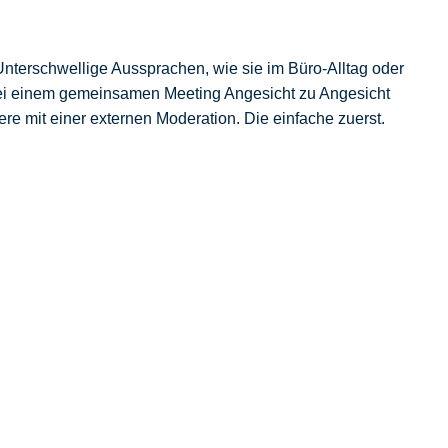
Unterschwellige Aussprachen, wie sie im Büro-Alltag oder
t bei einem gemeinsamen Meeting Angesicht zu Angesicht
re mit einer externen Moderation. Die einfache zuerst.
lbständig geleitet und durchgeführt. Ein*e Kollege*in bringt
on moderiert. Dazu später mehr. Was können
Führungskräfte