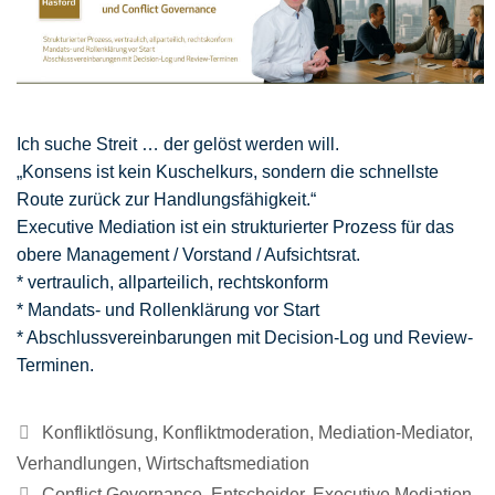
Ich suche Streit … der gelöst werden will.
„Konsens ist kein Kuschelkurs, sondern die schnellste
Route zurück zur Handlungsfähigkeit.“
Executive Mediation ist ein strukturierter Prozess für das
obere Management / Vorstand / Aufsichtsrat.
* vertraulich, allparteilich, rechtskonform
* Mandats- und Rollenklärung vor Start
* Abschlussvereinbarungen mit Decision-Log und Review-
Terminen.
Kategorien
Konfliktlösung
,
Konfliktmoderation
,
Mediation-Mediator
,
Verhandlungen
,
Wirtschaftsmediation
Schlagwörter
Conflict Governance
,
Entscheider
,
Executive Mediation
,