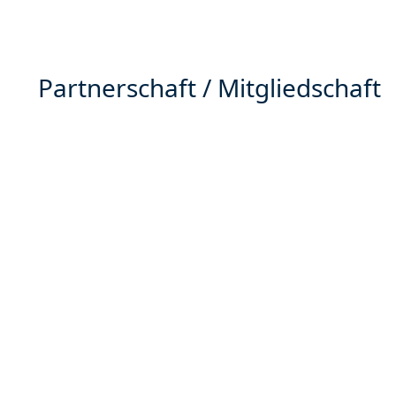
Partnerschaft / Mitgliedschaft
Mediation und Moderation zur
Strategieentwicklung für Verband und
Unternehmen: Starten wir die
Zusammenarbeit!