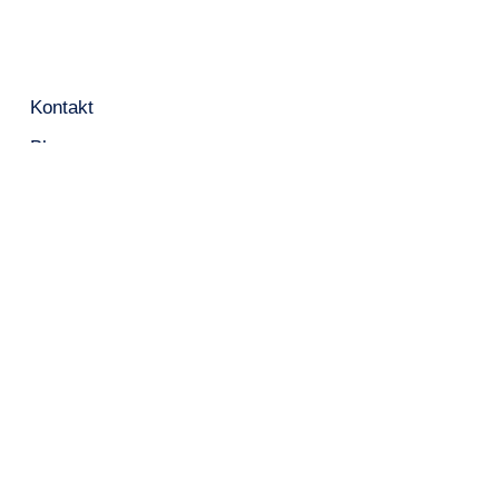
Kontakt
Blog
Glossar
Datenschutzerklärung
AGB
Impressum
Kontakt aufnehmen:
Moderation / Mediation
PDF Download: Ralf Hasford, Systemischer