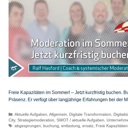
Freie Kapazitäten im Sommer! – Jetzt kurzfristig buchen.
Präsenz. Er verfügt über langjährige Erfahrungen bei der 
Kategorien
Aktuelle Aufgaben
,
Allgemein
,
Digitale Transformation
,
Digitali
City
,
Strategiemoderation
,
SWOT / aktuelle Aufgaben
,
Unternehme
Schlagwörter
abgesprungen
,
buchung
,
entlastung
,
ersatz
,
Freie Kapazitäten