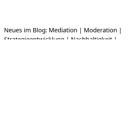
Neues im Blog: Mediation | Moderation |
Strategieentwicklung | Nachhaltigkeit |
Führung
Zusammenarbeit wird zur nächsten großen
Managementdisziplin
2. August 2026
Warum Unternehmen trotz guter Prozesse an
Zusammenarbeit scheitern
12. Juli 2026
Nach dem Tag der Mediation am 18. Juni
21. Juni
2026
Konflikttraining: Führungskraft im Konflikt
1. Juni
2026