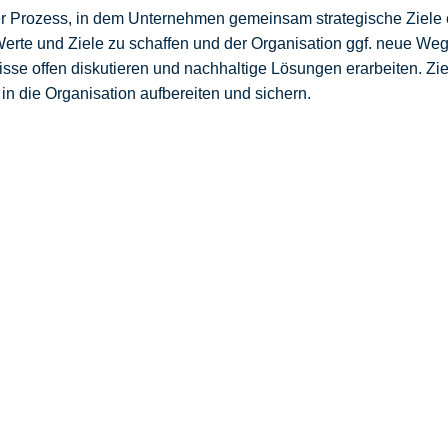
teter Prozess, in dem Unternehmen gemeinsam strategische Ziel
 Werte und Ziele zu schaffen und der Organisation ggf. neue Weg
nisse offen diskutieren und nachhaltige Lösungen erarbeiten. Zi
in die Organisation aufbereiten und sichern.
meetings empfehlenswert?
msetzbare Ziele zu formulieren. Während Sie sich inhaltlich einb
, die sich flexibel an veränderte Marktbedingungen anpassen ka
ann Ihr Unternehmen strategische Entscheidungen sicher und eff
cheidungsprozess und bringt Fokus auf die wichtigen Themen.
einungen. Der Moderierende schafft Verständnis zwischen unters
So entsteht ein starkes Teamgefühl.
icklung
 es wichtig, nachhaltige Strategien zu entwickeln. Strategiemo