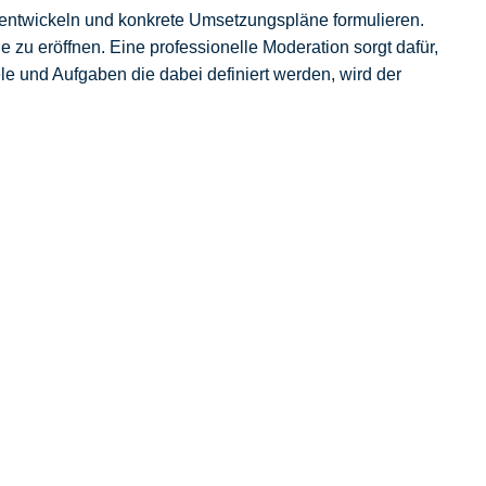
e entwickeln und konkrete Umsetzungspläne formulieren.
e zu eröffnen. Eine professionelle Moderation sorgt dafür,
ele und Aufgaben die dabei definiert werden, wird der
ringen, führt der Moderator strukturiert durchs Meeting.
nn.
izient treffen, ohne sich in endlosen Diskussionen zu
chiedlichen Perspektiven. Er moderiert Konflikte und
deration unterstützt Ihr Unternehmen dabei, ESG-Kriterien