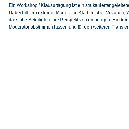
Ein Workshop / Klausurtagung ist ein strukturierter gelei
Dabei hilft ein externer Moderator, Klarheit über Visionen,
dass alle Beteiligten ihre Perspektiven einbringen, Hinder
Moderator abstimmen lassen und für den weiteren Transfer 
Warum ist die Moderation des Strategie
Klare Ziele und Aufgaben
Strategiemoderation ermöglicht es Ihnen, klare und u
Dies schafft Orientierung und eine belastbare Basis
Strukturierte Entscheidungsfindung
Durch den Einsatz gezielter Moderationstechniken k
verlieren. Eine klare Struktur erleichtert den Ents
Konfliktlösung und Teamstärkung
Eine gute Strategiemoderation löst festgefahrene M
Reibungen, um Lösungen konstruktiv zu erarbeiten. 
Nachhaltige und umweltbewusste Strategieentw
Gerade in Zeiten ökologischer Herausforderungen ist