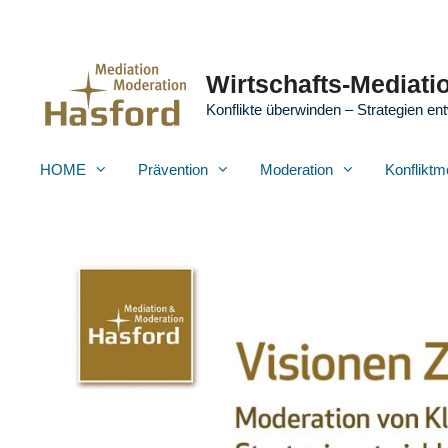
Zum
Inhalt
springen
Wirtschafts-Mediatio
Konflikte überwinden – Strategien ent
HOME
Prävention
Moderation
Konfliktm