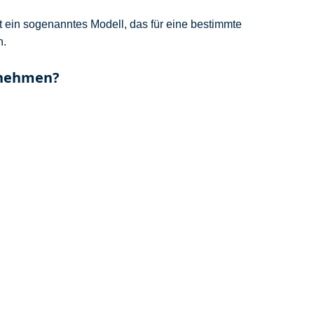
t ein sogenanntes Modell, das für eine bestimmte
n.
u nehmen?
eräte, Fahrzeuge, Entscheidungen in der Produktion, auf
 umfangreichen, lernfähigen Software. KI verfolgt das Ziel
KI jedoch 24 Stunden an allen Tagen verfügbar und kann
: Strategieentwicklung
,
Kollaboration
,
Mittelstand 4.0
,
News
,
shop