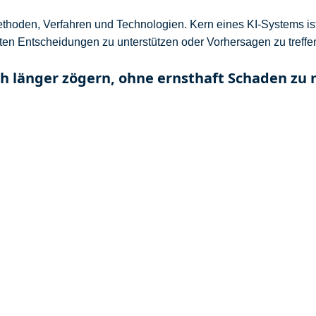
ethoden, Verfahren und Technologien. Kern eines KI-Systems is
mten Entscheidungen zu unterstützen oder Vorhersagen zu treffe
 länger zögern, ohne ernsthaft Schaden z
ich exponentiell. KI ist immer häufiger anzutreffen: Haushaltsg
ll sind KIs involviert. Künstliche Intelligenz basiert auf einer
s Menschen zu treffen. Im Unterschied zum Menschen ist die 
au entscheiden.
ft
,
Führungskräfte entwickeln
,
Hasford Coach
,
Industrie 4.0
,
Kategorie
ligenz
,
Machine Learning
,
Moderation
,
Strategie
,
Wertschöpfung
,
Work