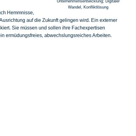
Unternehmensentwicklung; Digitaler
Wandel, Konfliktlösung
 auch Hemmnisse,
usrichtung auf die Zukunft gelingen wird. Ein externer
ockiert. Sie müssen und sollen ihre Fachexpertisen
ein ermüdungsfreies, abwechslungsreiches Arbeiten.
nicht mehr zum Ziel führt!
as ist immer mein erster Schritt in der
ern der Aufgabe ein. Danach stellen wir den
llen. Erst dann gehts an die Moderation des
elnen Schritte dahin definieren.
ne. Wenn nämlich das gegenwärtige