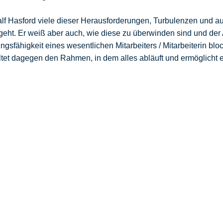
Ralf Hasford viele dieser Herausforderungen, Turbulenzen und
ht. Er weiß aber auch, wie diese zu überwinden sind und der A
ngsfähigkeit eines wesentlichen Mitarbeiters / Mitarbeiterin bl
ltet dagegen den Rahmen, in dem alles abläuft und ermöglicht 
e Dich vom eingefahrenen Weg, wenn er Dich 
ntwortet müssen, lautet: Was wollen Sie erreichen? D
häftsführung oder dem Eigentümer grenze ich den K
e nächsten Schritte des Unternehmens erarbeiten wo
 eine konsequente Umsetzung erarbeiten und die einz
a heißt. Doch mitunter startet man noch weiter vor