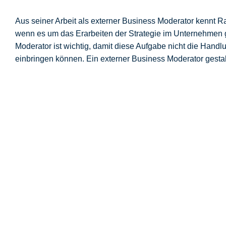
Aus seiner Arbeit als externer Business Moderator kennt 
wenn es um das Erarbeiten der Strategie im Unternehmen ge
Moderator ist wichtig, damit diese Aufgabe nicht die Handlu
einbringen können. Ein externer Business Moderator gesta
Strategieentwicklung in Frankfurt: Trenn
Strategie? Ja! – Doch wofür?
Meine wesentliche Frage, die wir zunächst bea
Zusammenarbeit. Im Vorgespräch mit der Gesc
Kreis zusammen, mit dem wir Klarheit über di
Meetings. Hier werden wir die Grundlagen für
Im Gespräch merke ich schnell, wie das Them