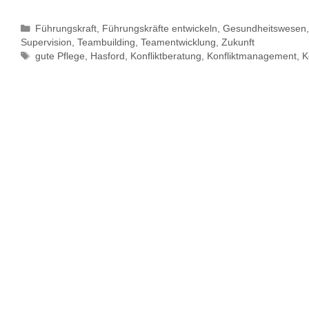
Kategorien
Führungskraft
,
Führungskräfte entwickeln
,
Gesundheitswesen
Supervision
,
Teambuilding
,
Teamentwicklung
,
Zukunft
Schlagwörter
gute Pflege
,
Hasford
,
Konfliktberatung
,
Konfliktmanagement
,
K
Partnerschaft / Mitgliedschaft