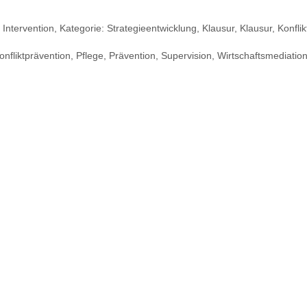
,
Intervention
,
Kategorie: Strategieentwicklung
,
Klausur
,
Klausur
,
Konfli
onfliktprävention
,
Pflege
,
Prävention
,
Supervision
,
Wirtschaftsmediatio
Kontakt
Blog
Glossar
Datenschutzerklärung
AGB
Impressum
Kontakt aufnehmen: