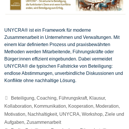
UNYCRA® ist ein Framework für moderne
Zusammenarbeit in Unternehmen und Verwaltungen. Mit
einem klar definierten Prozess und praxisbewährten
Methoden werden Mitarbeitende, Führungskräfte oder
Bürger:innen effizient eingebunden. Dabei vermeidet
UNYCRA® die typischen Fallstricke von Beteiligung:
endlose Abstimmungen, unverbindliche Diskussionen und
Konflikte ohne nachhaltige Lösung.
Kategorien
Beteiligung
,
Coaching
,
Führungskraft
,
Klausur
,
Kollaboration
,
Kommunikation
,
Kooperation
,
Moderation
,
Motivation
,
Nachhaltigkeit
,
UNYCRA
,
Workshop
,
Ziele und
Aufgaben
,
Zusammenarbeit