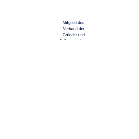
Mitglied des
Verband der
Gründer und
Selbstständigen
Deutschland
e.V.
BNI Schwarzmilan
Portal Heymediation.de