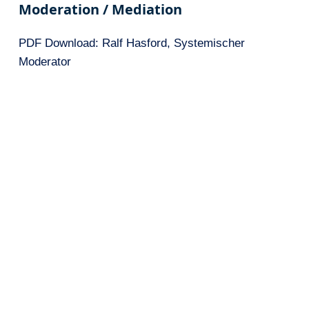
Moderation / Mediation
PDF Download: Ralf Hasford, Systemischer
Moderator
Business Moderation Hasford
Ralf Hasford
Systemischer Moderator / Mediator
Goßlerstraße 22
12161 Berlin
Tel +49 30 23639390
Mobil +49 151 11509766
Mail
info@hasford.de