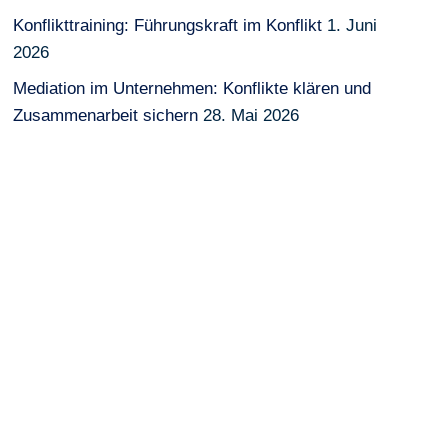
Konflikttraining: Führungskraft im Konflikt
1. Juni
2026
Mediation im Unternehmen: Konflikte klären und
Zusammenarbeit sichern
28. Mai 2026
Konfliktfähigkeit und Kommunikation in KRITIS-
Organisationen – notwendige Fähigkeiten für
Führungskräfte
27. Mai 2026
Kommunikationstraining: Künstliche Intelligenz für
Führungskräfte
16. Mai 2026
Zusammenarbeit verbessern – Wenn Wörter
Wirklichkeit werden
10. Mai 2026
R-A-C-I Matrix: Zusammenarbeit ·
Wirtschaftsmediation
29. April 2026
Kann eine Mediation auch scheitern?
21. April 2026