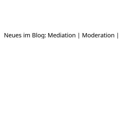
n
Neues im Blog: Mediation | Moderation |
Strategieentwicklung | Nachhaltigkeit |
Führung
Zusammenarbeit wird zur nächsten großen
Managementdisziplin
2. August 2026
Warum Unternehmen trotz guter Prozesse an
Zusammenarbeit scheitern
12. Juli 2026
Nach dem Tag der Mediation am 18. Juni
21. Juni
2026
Konflikttraining: Führungskraft im Konflikt
1. Juni