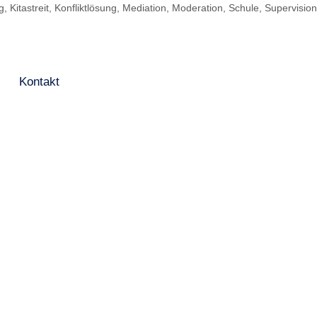
ng
,
Kitastreit
,
Konfliktlösung
,
Mediation
,
Moderation
,
Schule
,
Supervisio
Kontakt
Blog
Glossar
Datenschutzerklärung
AGB
Impressum
Kontakt aufnehmen:
Moderation / Mediation