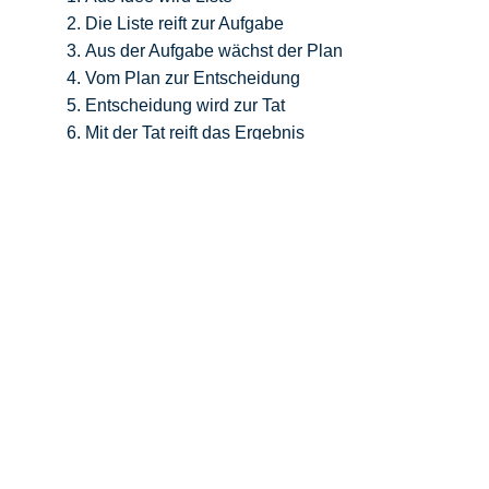
Die Liste reift zur Aufgabe
Aus der Aufgabe wächst der Plan
Vom Plan zur Entscheidung
Entscheidung wird zur Tat
Mit der Tat reift das Ergebnis
Workshop richtet sich an
:
Unternehmensleitung, Inhaber KMU, Industrie
für 1 bis 12 Teilnehmer
Dauer des Workshop
:
2 x 1/2 Tag Workshop
oder
1 Tages Workshop für 
1/2 Tag für Schritt 6 (nach Vereinbarung)
Kosten
:
1.200 € … Schritte 1 – 5;
Schritte 1 – 5; inkl. Vorabgespräch zur Auftragsk
Getränke während des Workshops