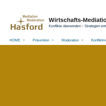
Zum
Inhalt
springen
Wirtschafts-Mediatio
Konflikte überwinden – Strategien ent
HOME
Prävention
Moderation
Konfliktm